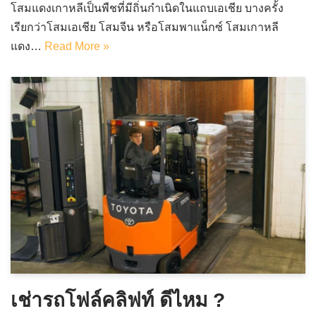
โสมแดงเกาหลีเป็นพืชที่มีถิ่นกำเนิดในแถบเอเชีย บางครั้ง
เรียกว่าโสมเอเชีย โสมจีน หรือโสมพาแน็กซ์ โสมเกาหลี
แดง…
Read More »
เช่ารถโฟล์คลิฟท์ ดีไหม ?