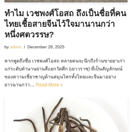
ทำไม เวชพงศ์โอสถ ถึงเป็นชื่อที่คน
ไทยเชื้อสายจีนไว้ใจมานานกว่า
หนึ่งศตวรรษ?
by
admin
December 28, 2025
หากพูดถึงชื่อ เวชพงศ์โอสถ หลายคนจะนึกถึงร้านขายยาเก่า
แก่ระดับตำนานย่านสี่แยกวัดตึก (เยาวราช) ที่เป็นสัญลักษณ์
ของความเชี่ยวชาญด้านสมุนไพรทั้งไทยและจีนมาอย่าง
ยาวนานกว่า…
Read More »