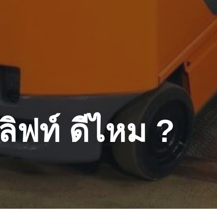
ลิฟท์ ดีไหม ?