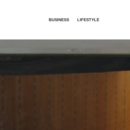
BUSINESS
LIFESTYLE