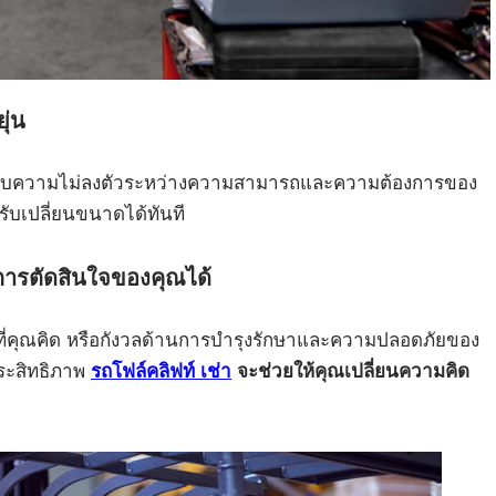
ุ่น
ะพบความไม่ลงตัวระหว่างความสามารถและความต้องการของ
ับเปลี่ยนขนาดได้ทันที
ารตัดสินใจของคุณได้
ที่คุณคิด หรือกังวลด้านการบำรุงรักษาและความปลอดภัยของ
ระสิทธิภาพ
รถโฟล์คลิฟท์ เช่า
จะช่วยให้คุณเปลี่ยนความคิด