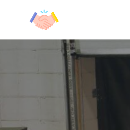
Skip
to
content